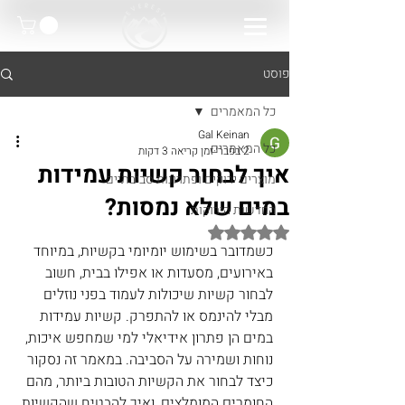
פוסט
כל המאמרים
Gal Keinan
כל המאמרים
2 בפבר׳
זמן קריאה 3 דקות
איך לבחור קשיות עמידות
מוצרים ירוקים ופתרונות סביבתיים
במים שלא נמסות?
החדשות הירוקות
דירוג של NaN מתוך 5 כוכבים
כשמדובר בשימוש יומיומי בקשיות, במיוחד 
באירועים, מסעדות או אפילו בבית, חשוב 
לבחור קשיות שיכולות לעמוד בפני נוזלים 
מבלי להינמס או להתפרק. קשיות עמידות 
במים הן פתרון אידיאלי למי שמחפש איכות, 
נוחות ושמירה על הסביבה. במאמר זה נסקור 
כיצד לבחור את הקשיות הטובות ביותר, מהם 
החומרים המומלצים, ואיך להבטיח שהקשיות 