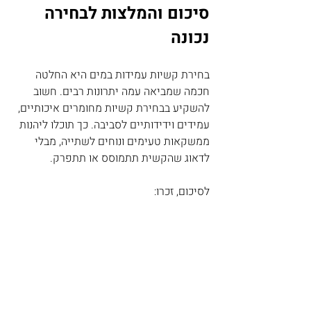
סיכום והמלצות לבחירה 
נכונה
בחירת קשיות עמידות במים היא החלטה 
חכמה שמביאה עמה יתרונות רבים. חשוב 
להשקיע בבחירת קשיות מחומרים איכותיים, 
עמידים וידידותיים לסביבה. כך תוכלו ליהנות 
ממשקאות טעימים ונוחים לשתייה, מבלי 
לדאוג שהקשית תתמוסס או תתפרק.
לסיכום, זכרו:
בחרו קשיות מחומרים עמידים כמו 
סיליקון, פלסטיק קשיח או חומרים 
ביודגרדביליים.
שימו לב לעובי ואורך הקשית.
הקפידו על ניקוי ואחסון נכון.
העדיפו קשיות שלא נמסות כדי להבטיח 